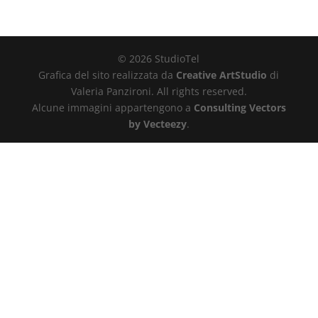
© 2026 StudioTel
Grafica del sito realizzata da
Creative ArtStudio
di
Valeria Panzironi. All rights reserved.
Alcune immagini appartengono a
Consulting Vectors
by Vecteezy
.