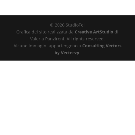
© 2026 StudioTel
Grafica del sito realizzata da
Creative ArtStudio
di
Valeria Panzironi. All rights reserved.
Alcune immagini appartengono a
Consulting Vectors
by Vecteezy
.